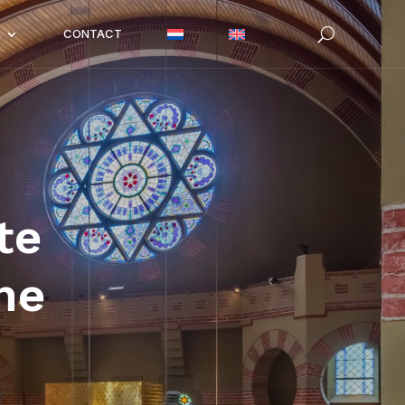
CONTACT
te
he