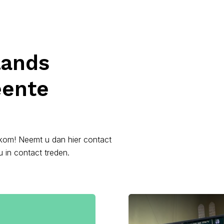
lands
eente
lkom! Neemt u dan hier contact
u in contact treden.