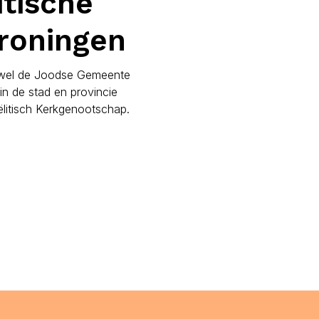
itische
roningen
k wel de Joodse Gemeente
n de stad en provincie
ëlitisch Kerkgenootschap.