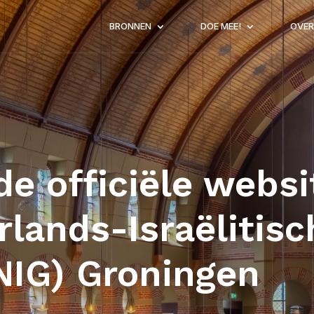
BRONNEN
DOE MEE!
OVER
e officiële websi
lands-Israëlitisc
IG) Groningen