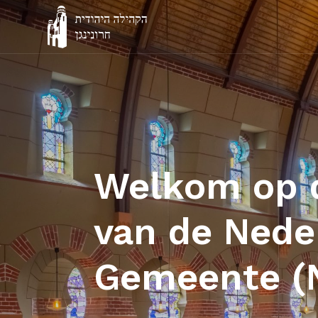
Welkom op d
van de Neder
Gemeente (N